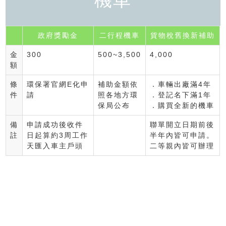
政府獎勵金
二行程機車
貨物稅舊換新補助
金
300
500~3,500
4,000
額
條
環保署官網E化申
補助金額依
．車輛出廠滿4年
件
請
照各地方環
．登記名下滿1年
保局公布
．購買全新的機車
備
申請成功後收件
聯單開立日期前後
註
日起算約3周工作
半年內皆可申請。
天匯入車主戶頭
二等親內皆可辦理