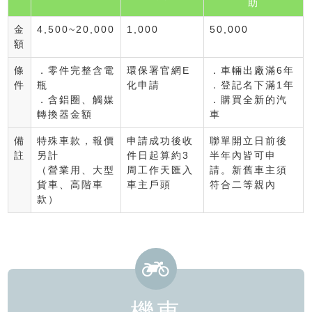
助
金
4,500~20,000
1,000
50,000
額
條
．零件完整含電
環保署官網E
．車輛出廠滿6年
件
瓶
化申請
．登記名下滿1年
．含鋁圈、觸媒
．購買全新的汽
轉換器金額
車
備
特殊車款，報價
申請成功後收
聯單開立日前後
註
另計
件日起算約3
半年內皆可申
（營業用、大型
周工作天匯入
請。新舊車主須
貨車、高階車
車主戶頭
符合二等親內
款）
機車