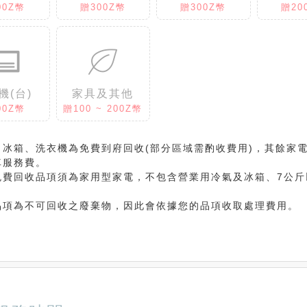
00Z幣
贈300Z幣
贈300Z幣
贈20
機(台)
家具及其他
00Z幣
贈100 ~ 200Z幣
、冰箱、洗衣機為免費到府回收(部分區域需酌收費用)，其餘家
車服務費。
免費回收品項須為家用型家電，不包含營業用冷氣及冰箱、7公斤
品項為不可回收之廢棄物，因此會依據您的品項收取處理費用。