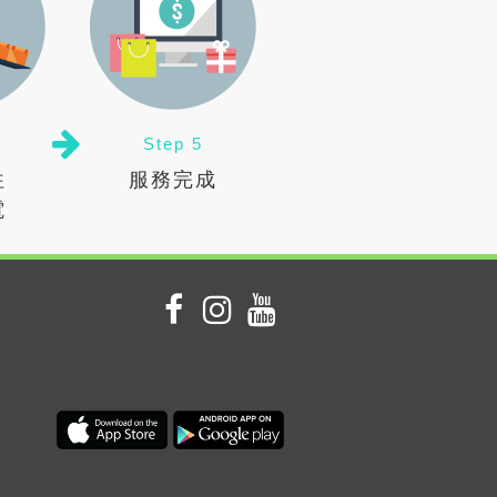
Step 5
往
服務完成
電