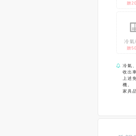
贈2
冷氣
贈5
冷氣
收出
上述
機。
家具