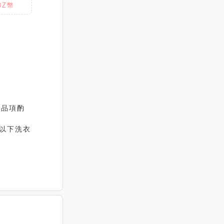
0Z幣
電品項酌
以下洗衣