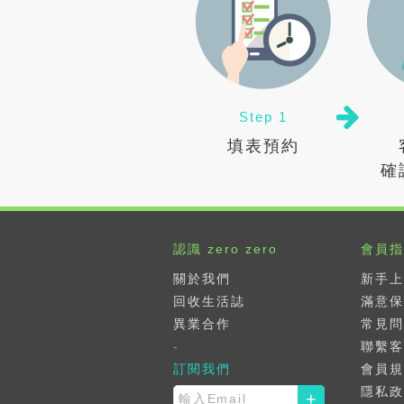
Step 1
填表預約
確
認識 zero zero
會員指
關於我們
新手上
回收生活誌
滿意保
異業合作
常見問
聯繫客
訂閱我們
會員規
隱私政
+