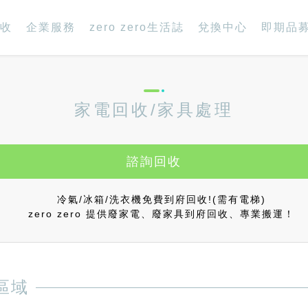
收
企業服務
zero zero生活誌
兌換中心
即期品
家電回收/家具處理
諮詢回收
冷氣/冰箱/洗衣機免費到府回收!(需有電梯)
zero zero 提供廢家電、廢家具到府回收、專業搬運！
區域