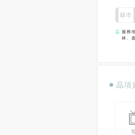
縣市
服務
林、
品項