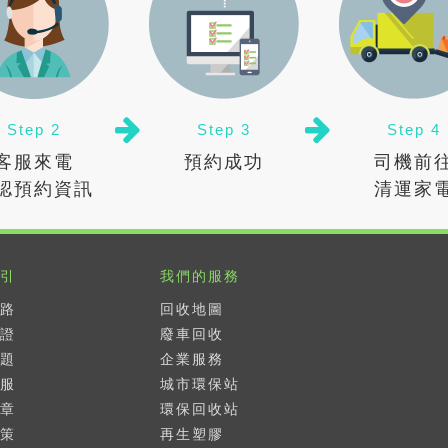
Step 2
Step 3
Step 4
客服來電
預約成功
司機前
認預約資訊
清運家
引
我們的服務
路
回收地圖
證
廢車回收
題
企業服務
服
城市環保站
章
環保回收站
策
再生塑膠