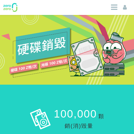
100,000
顆
銷(消)毀量