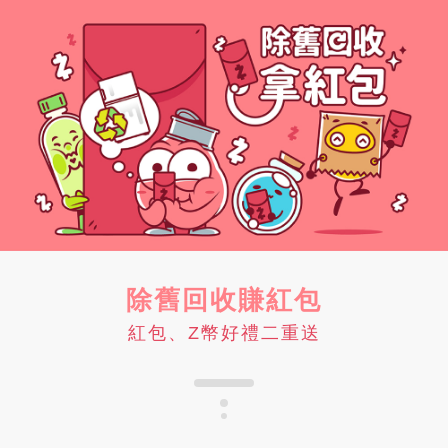
除舊回收賺紅包
紅包、Z幣好禮二重送