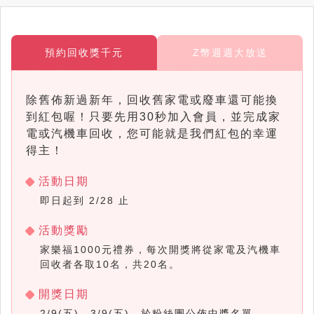
預約回收獎千元
Z幣週週大放送
除舊佈新過新年，回收舊家電或廢車還可能換
到紅包喔！只要先用30秒加入會員，並完成家
電或汽機車回收，您可能就是我們紅包的幸運
得主！
活動日期
即日起到 2/28 止
活動獎勵
家樂福1000元禮券，每次開獎將從家電及汽機車
回收者各取10名，共20名。
開獎日期
2/9(五)、3/9(五)，於粉絲團公佈中獎名單。